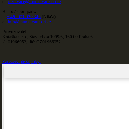
e.:
rezervace@mumlavaresort.cz
Bistro / sport park:
t.:
+420 601 020 346
(Nikča)
e.:
info@mumlavaresort.cz
Provozovatel:
Kotaška s.r.o., Stavitelská 1099/6, 160 00 Praha 6
ič: 01966952, dič: CZ01966952
Zarezervujte si pobyt