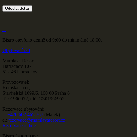
Odeslat dotaz
Bistro otevřeno denně od 9:00 do minimálně 18:00.
Ubytovací řád
Mumlava Resort
Harrachov 107
512 46 Harrachov
Provozovatel:
Kotaška s.r.o.,
Stavitelská 1099/6, 160 00 Praha 6
ič: 01966952, dič: CZ01966952
Rezervace ubytování:
t.:
+420 602 465 767
(Marek)
e.:
rezervace@mumlavaresort.cz
Rezervace online
Bistro / sport park: