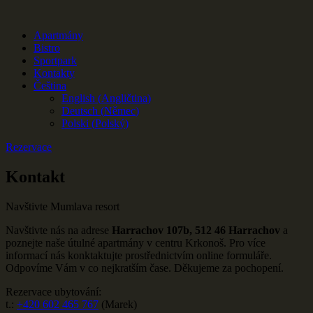
Apartmány
Bistro
Sportpark
Kontakty
Čeština
English
(
Angličtina
)
Deutsch
(
Němec
)
Polski
(
Polský
)
Rezervace
Kontakt
Navštivte Mumlava resort
Navštivte nás na adrese
Harrachov 107b,
512 46 Harrachov
a
poznejte naše útulné apartmány v centru Krkonoš. Pro více
informací nás konktaktujte prostřednictvím online formuláře.
Odpovíme Vám v co nejkratším čase. Děkujeme za pochopení.
Rezervace ubytování:
t.:
+420 602 465 767
(Marek)